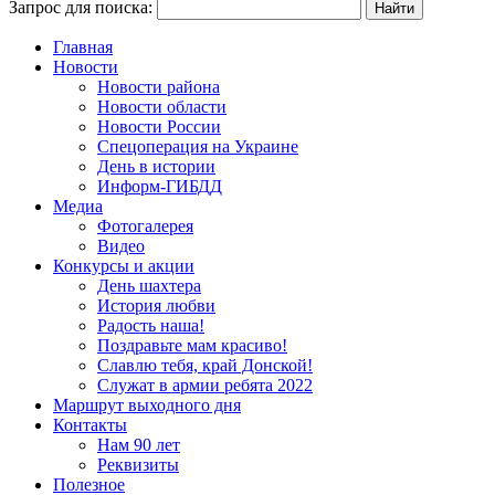
Запрос для поиска:
Главная
Новости
Новости района
Новости области
Новости России
Спецоперация на Украине
День в истории
Информ-ГИБДД
Медиа
Фотогалерея
Видео
Конкурсы и акции
День шахтера
История любви
Радость наша!
Поздравьте мам красиво!
Славлю тебя, край Донской!
Служат в армии ребята 2022
Маршрут выходного дня
Контакты
Нам 90 лет
Реквизиты
Полезное