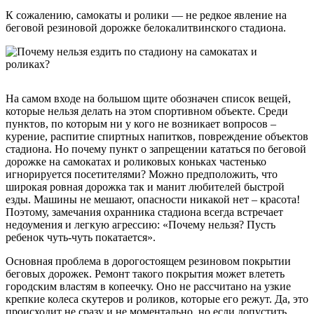
К сожалению, самокаты и ролики — не редкое явление на
беговой резиновой дорожке белокалитвинского стадиона.
На самом входе на большом щите обозначен список вещей,
которые нельзя делать на этом спортивном объекте. Среди
пунктов, по которым ни у кого не возникает вопросов –
курение, распитие спиртных напитков, повреждение объектов
стадиона. Но почему пункт о запрещении кататься по беговой
дорожке на самокатах и роликовых коньках частенько
игнорируется посетителями? Можно предположить, что
широкая ровная дорожка так и манит любителей быстрой
езды. Машины не мешают, опасности никакой нет – красота!
Поэтому, замечания охранника стадиона всегда встречает
недоумения и легкую агрессию: «Почему нельзя? Пусть
ребенок чуть-чуть покатается».
Основная проблема в дорогостоящем резиновом покрытии
беговых дорожек. Ремонт такого покрытия может влететь
городским властям в копеечку. Оно не рассчитано на узкие
крепкие колеса скутеров и роликов, которые его режут. Да, это
происходит не сразу и не моментально, но если допустить