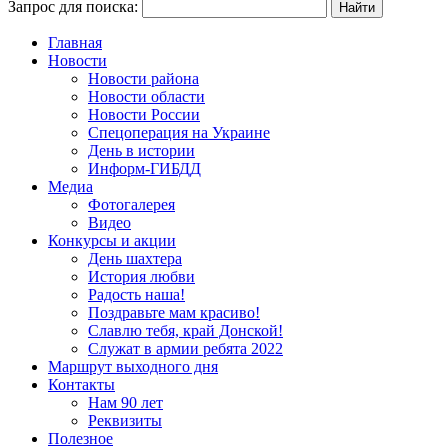
Запрос для поиска:
Главная
Новости
Новости района
Новости области
Новости России
Спецоперация на Украине
День в истории
Информ-ГИБДД
Медиа
Фотогалерея
Видео
Конкурсы и акции
День шахтера
История любви
Радость наша!
Поздравьте мам красиво!
Славлю тебя, край Донской!
Служат в армии ребята 2022
Маршрут выходного дня
Контакты
Нам 90 лет
Реквизиты
Полезное