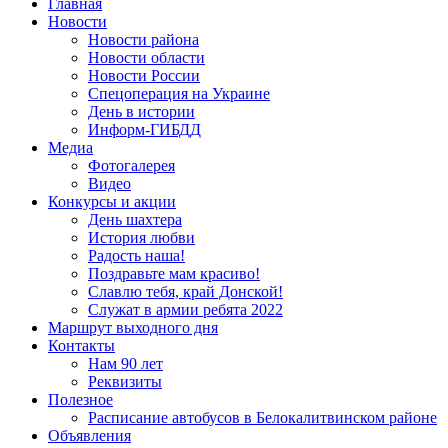
Запрос для поиска:
Главная
Новости
Новости района
Новости области
Новости России
Спецоперация на Украине
День в истории
Информ-ГИБДД
Медиа
Фотогалерея
Видео
Конкурсы и акции
День шахтера
История любви
Радость наша!
Поздравьте мам красиво!
Славлю тебя, край Донской!
Служат в армии ребята 2022
Маршрут выходного дня
Контакты
Нам 90 лет
Реквизиты
Полезное