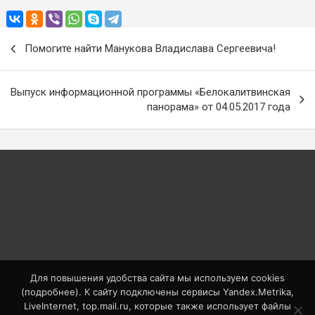
Навигация
Помогите найти Манукова Владислава Сергеевича!
по
записям
Выпуск информационной программы «Белокалитвинская
панорама» от 04.05.2017 года
Архив новостей
АВГУСТ 2026
Пн
Вт
Ср
Чт
Пт
Сб
Вс
1
2
3
4
5
6
7
8
9
Для повышения удобства сайта мы используем cookies
10
11
12
13
14
15
16
(
подробнее
). К сайту подключены сервисы Yandex.Metrika,
LiveInternet, top.mail.ru, которые также использует файлы
17
18
19
20
21
22
23