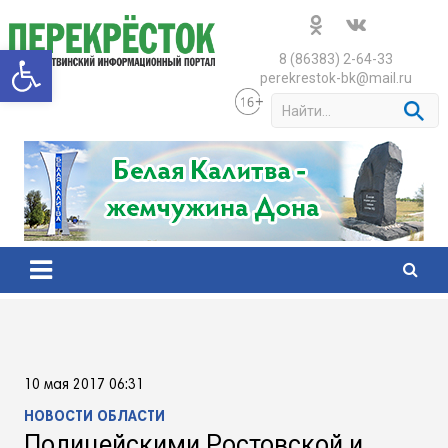
Skip
to
Открыть панель инструменто
content
8 (86383) 2-64-33
perekrestok-bk@mail.ru
S
e
a
r
c
h
10 мая 2017 06:31
НОВОСТИ ОБЛАСТИ
Полицейскими Ростовской и