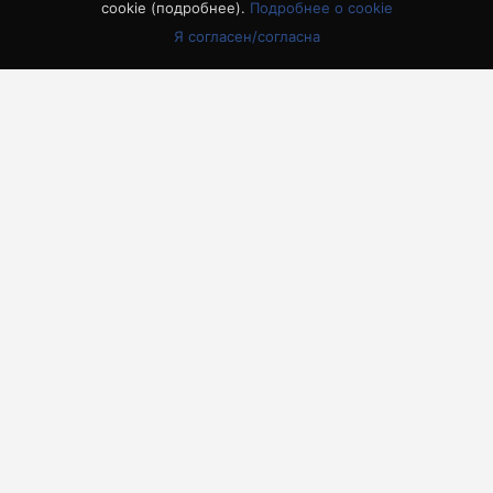
cookie (
подробнее
).
Подробнее о cookie
24
25
26
27
28
29
30
Я согласен/согласна
31
« Июл
другие города 🡒
Погода на 10 дней 🡒
Опросы