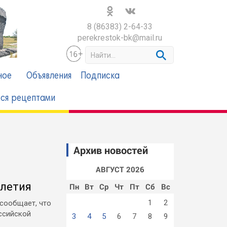
8 (86383) 2-64-33
perekrestok-bk@mail.ru
S
e
a
ное
Объявления
Подписка
r
c
ся рецептами
h
Архив новостей
АВГУСТ 2026
-летия
Пн
Вт
Ср
Чт
Пт
Сб
Вс
1
2
сообщает, что
ссийской
3
4
5
6
7
8
9