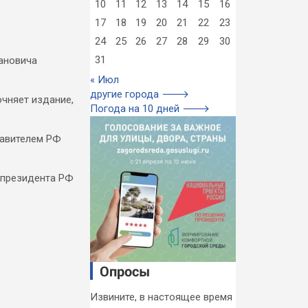
10
11
12
13
14
15
16
17
18
19
20
21
22
23
24
25
26
27
28
29
30
31
ановича
« Июл
другие города 🡒
очняет издание,
Погода на 10 дней 🡒
тавителем РФ
ю президента РФ
Опросы
Извините, в настоящее время