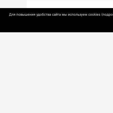
Навигация
Карантин по АЧС в Целинском районе Ро
по
Для повышения удобства сайта мы используем cookies (
подро
области отменен
записям