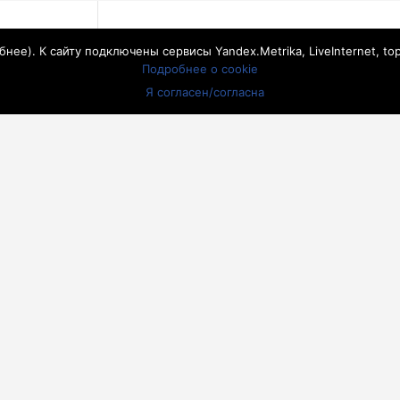
стовской
Служа
бнее
). К сайту подключены сервисы Yandex.Metrika, LiveInternet, to
Подробнее о cookie
Я согласен/согласна