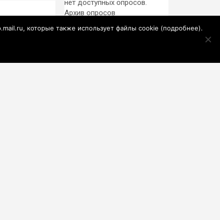
нет доступных опросов.
Архив опросов
т России
Информ
p.mail.ru, которые также использует файлы cookie (
подробнее
).
MEDIAMETRICS
Уроки вторжения
ВСУ в Курскую
область: как
горькие события
Госавтоинспекция
два года назад
проведет по всей
навсегда изменили
России массовые
российскую армию
рейды с 10 августа
Почему
нефтегазовые
доходы бюджета в
июле достигли
В Энгельсе
максимума с начала
завершают работу
года
над муралом "Лица
одной страны"
Экс-главкома ВСУ
Залужного не