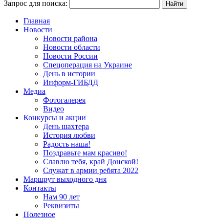
Запрос для поиска:
Главная
Новости
Новости района
Новости области
Новости России
Спецоперация на Украине
День в истории
Информ-ГИБДД
Медиа
Фотогалерея
Видео
Конкурсы и акции
День шахтера
История любви
Радость наша!
Поздравьте мам красиво!
Славлю тебя, край Донской!
Служат в армии ребята 2022
Маршрут выходного дня
Контакты
Нам 90 лет
Реквизиты
Полезное