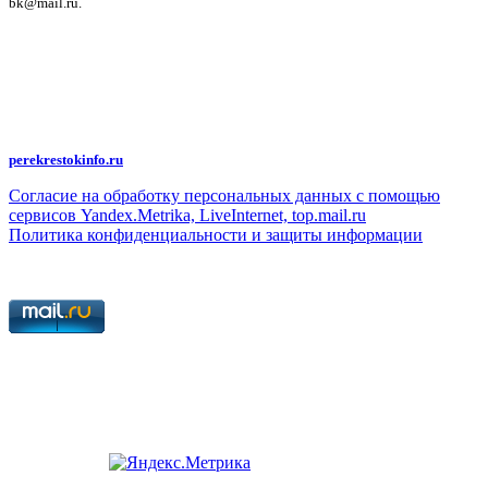
bk@mail.ru.
Политика конфиденциальности и защиты информации
Авторское право на исходные данные информационного портала
"Перекрёсток", включая тексты, фотографии, аудио- и видеоматериалы,
графические изображения, иные произведения и товарные знаки
принадлежит ООО "Редакция газеты "Перекрёсток". Указанная информация
охраняется в соответствии с законодательством РФ. Частичное
цитирование возможно только при условии гиперссылки на
perekrestokinfo.ru
Согласие на обработку персональных данных с помощью
сервисов Yandex.Metrika, LiveInternet, top.mail.ru
Политика конфиденциальности и защиты информации