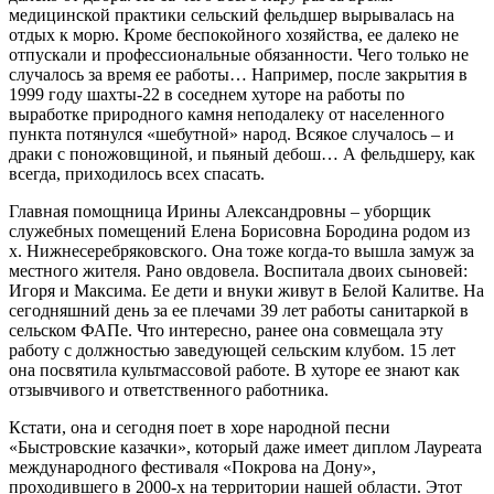
медицинской практики сельский фельдшер вырывалась на
отдых к морю. Кроме беспокойного хозяйства, ее далеко не
отпускали и профессиональные обязанности. Чего только не
случалось за время ее работы… Например, после закрытия в
1999 году шахты-22 в соседнем хуторе на работы по
выработке природного камня неподалеку от населенного
пункта потянулся «шебутной» народ. Всякое случалось – и
драки с поножовщиной, и пьяный дебош… А фельдшеру, как
всегда, приходилось всех спасать.
Главная помощница Ирины Александровны – уборщик
служебных помещений Елена Борисовна Бородина родом из
х. Нижнесеребряковского. Она тоже когда-то вышла замуж за
местного жителя. Рано овдовела. Воспитала двоих сыновей:
Игоря и Максима. Ее дети и внуки живут в Белой Калитве. На
сегодняшний день за ее плечами 39 лет работы санитаркой в
сельском ФАПе. Что интересно, ранее она совмещала эту
работу с должностью заведующей сельским клубом. 15 лет
она посвятила культмассовой работе. В хуторе ее знают как
отзывчивого и ответственного работника.
Кстати, она и сегодня поет в хоре народной песни
«Быстровские казачки», который даже имеет диплом Лауреата
международного фестиваля «Покрова на Дону»,
проходившего в 2000-х на территории нашей области. Этот