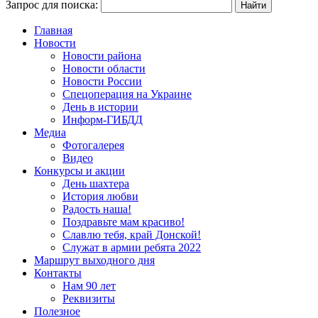
Запрос для поиска:
Главная
Новости
Новости района
Новости области
Новости России
Спецоперация на Украине
День в истории
Информ-ГИБДД
Медиа
Фотогалерея
Видео
Конкурсы и акции
День шахтера
История любви
Радость наша!
Поздравьте мам красиво!
Славлю тебя, край Донской!
Служат в армии ребята 2022
Маршрут выходного дня
Контакты
Нам 90 лет
Реквизиты
Полезное