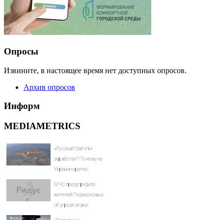
Опросы
Извините, в настоящее время нет доступных опросов.
Архив опросов
Информ
MEDIAMETRICS
«Русский Starlink»
заработал? Почему на
Украине кратно
увеличилась точность
МЧС предупредило
попаданий по
жителей Подмосковья
объектам ВСУ
об угрозе атаки
дронов