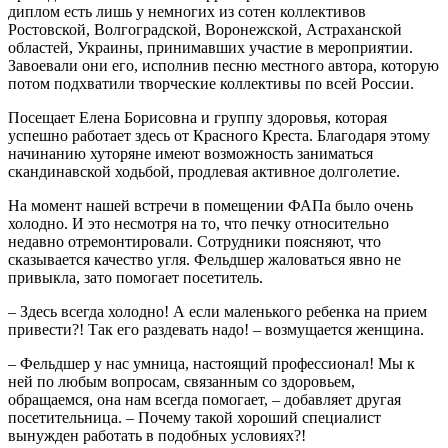
диплом есть лишь у немногих из сотен коллективов
Ростовской, Волгоградской, Воронежской, Астраханской
областей, Украины, принимавших участие в мероприятии.
Завоевали они его, исполнив песню местного автора, которую
потом подхватили творческие коллективы по всей России.
Посещает Елена Борисовна и группу здоровья, которая
успешно работает здесь от Красного Креста. Благодаря этому
начинанию хуторяне имеют возможность заниматься
скандинавской ходьбой, продлевая активное долголетие.
На момент нашей встречи в помещении ФАПа было очень
холодно. И это несмотря на то, что печку относительно
недавно отремонтировали. Сотрудники поясняют, что
сказывается качество угля. Фельдшер жаловаться явно не
привыкла, зато помогает посетитель.
– Здесь всегда холодно! А если маленького ребенка на прием
привести?! Так его раздевать надо! – возмущается женщина.
– Фельдшер у нас умница, настоящий профессионал! Мы к
ней по любым вопросам, связанным со здоровьем,
обращаемся, она нам всегда помогает, – добавляет другая
посетительница. – Почему такой хороший специалист
вынужден работать в подобных условиях?!