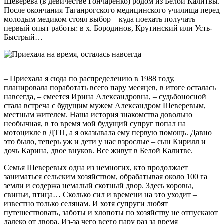
Шеверева (в девичестве Гончаренко) родом из Белой Калитвы.
После окончания Таганрогского медицинского училища перед
молодым медиком стоял выбор – куда поехать получать
первый опыт работы: в х. Бородинов, Крутинский или Усть-
Быстрый…
– Приехала я сюда по распределению в 1988 году,
планировала поработать всего пару месяцев, в итоге осталась
навсегда, – смеется Ирина Александровна, – судьбоносной
стала встреча с будущим мужем Александром Шеверевым,
местным жителем. Наша история знакомства довольно
необычная, в то время мой будущий супруг попал на
мотоцикле в ДТП, а я оказывала ему первую помощь. Давно
это было, теперь уж и дети у нас взрослые – сын Кирилл и
дочь Карина, двое внуков. Все живут в Белой Калитве.
Семья Шеверевых одна из немногих, кто продолжает
заниматься сельским хозяйством, обрабатывая около 100 га
земли и содержа немалый скотный двор. Здесь коровы,
свиньи, птица… Сколько сил и времени на это уходит –
известно только селянам. И хотя супруги любят
путешествовать, заботы и хлопоты по хозяйству не отпускают
далеко от двора. Из-за чего всего пару раз за время