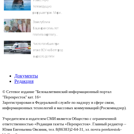
Известную
телеведущую
разрушает рак: Мария
Гладких раскрыла
Завклубом в
печальную правду и
Башкирии семь лет
попросила о помощи
платила зарплату
мужу-прогульщику
Число погибших при
атаке ВСУ на Белгород
выросло до пяти
Документы
Редакция
© Сетевое издание "Белокалитвинский информационный портал
"Перекресток" кат. 16+
Зарегистрирован в Федеральной службе по надзору в сфере связи,
информационных технологий и массовых коммуникаций (Роскомнадзор).
Св-во:
Учредителем и издателем СМИ является Общество с ограниченной
ответственностью «Редакция газеты «Перекресток». Главный редактор –
Юлия Евгеньевна Овсяник, тел. 8(86383)2-64-31, эл. почта perekrestok-