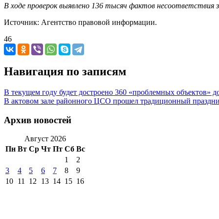
В ходе проверок выявлено 136 тысяч фактов несоответствия з
Источник: Агентство правовой информации.
46
Навигация по записям
В текущем году будет достроено 360 «проблемных объектов» д
В актовом зале районного ЦСО прошел традиционный праздни
Архив новостей
Август 2026
Пн
Вт
Ср
Чт
Пт
Сб
Вс
1
2
3
4
5
6
7
8
9
10
11
12
13
14
15
16
17
18
19
20
21
22
23
24
25
26
27
28
29
30
31