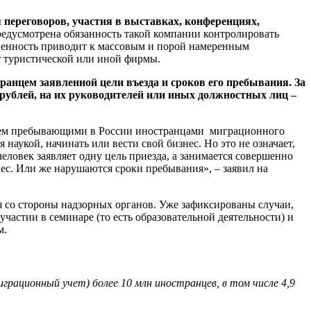
переговоров, участия в выставках, конференциях,
предусмотрена обязанность такой компании контролировать
венность приводит к массовым и порой намеренным
т туристической или иной фирмы.
нцем заявленной цели въезда и сроков его пребывания. За
ублей, на их руководителей или иных должностных лиц –
нием пребывающими в России иностранцами миграционного
 наукой, начинать или вести свой бизнес. Но это не означает,
человек заявляет одну цель приезда, а занимается совершенно
знес. Или же нарушаются сроки пребывания», – заявил на
я со стороны надзорных органов. Уже зафиксированы случаи,
астии в семинаре (то есть образовательной деятельности) и
м.
грационный учет) более 10 млн иностранцев, в том числе 4,9