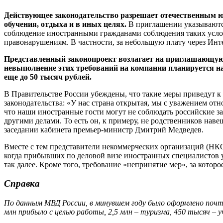
Действующее законодательство разрешает отечественным юр
обучения, отдыха и в иных целях.
В приглашении указываются
соблюдение иностранными гражданами соблюдения таких услов
правонарушениям. В частности, за небольшую плату через Ин
Представленный законопроект возлагает на приглашающую с
невыполнение этих требований на компании планируется н
еще до 50 тысяч рублей.
В Правительстве России убеждены, что такие меры приведут
законодательства: «У нас страна открытая, мы с уважением отно
что наши иностранные гости могут не соблюдать российские зак
другими делами. То есть он, к примеру, не родственников наве
заседании кабинета премьер-министр Дмитрий Медведев.
Вместе с тем представители некоммерческих организаций (НКО
когда прибывших по деловой визе иностранных специалистов у
так далее. Кроме того, требование «непринятие мер», за котор
Справка
По данным МВД России, в минувшем году было оформлено почти 
млн прибыло с целью работы, 2,5 млн – туризма, 450 тысяч – у