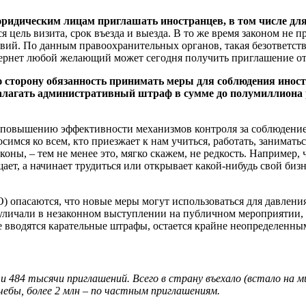
идическим лицам приглашать иностранцев, в том числе для 
 цель визита, срок въезда и выезда. В то же время законом не 
ий. По данным правоохранительных органов, такая безответст
тернет любой желающий может сегодня получить приглашение о
торону обязанность принимать меры для соблюдения иностра
алагать административный штраф в сумме до полумиллиона р
 к повышению эффективности механизмов контроля за соблюде
симся ко всем, кто приезжает к нам учиться, работать, заниматься
оны, – тем не менее это, мягко скажем, не редкость. Например, 
щает, а начинает трудиться или открывает какой-нибудь свой би
) опасаются, что новые меры могут использоваться для давлени
личали в незаконном выступлении на публичном мероприятии, уч
ое вводятся карательные штрафы, остается крайне неопределенны
484 тысячи приглашений. Всего в страну въехало (встало на ми
чебы, более 2 млн – по частным приглашениям.