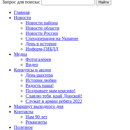
Запрос для поиска:
Главная
Новости
Новости района
Новости области
Новости России
Спецоперация на Украине
День в истории
Информ-ГИБДД
Медиа
Фотогалерея
Видео
Конкурсы и акции
День шахтера
История любви
Радость наша!
Поздравьте мам красиво!
Славлю тебя, край Донской!
Служат в армии ребята 2022
Маршрут выходного дня
Контакты
Нам 90 лет
Реквизиты
Полезное