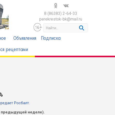
8 (86383) 2-64-33
perekrestok-bk@mail.ru
S
e
a
ное
Объявления
Подписка
r
c
ся рецептами
h
%
редает Росбалт.
 к предыдущей неделе).