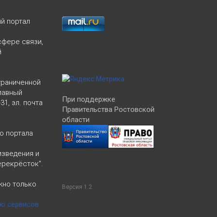
й портал
сфере связи,
й
граниченной
лавный
При поддержке
31, эл. почта
Правительства Ростовской
области
о портала
изведения и
ерекрёсток".
жно только
Версия 1.2
ью сервисов