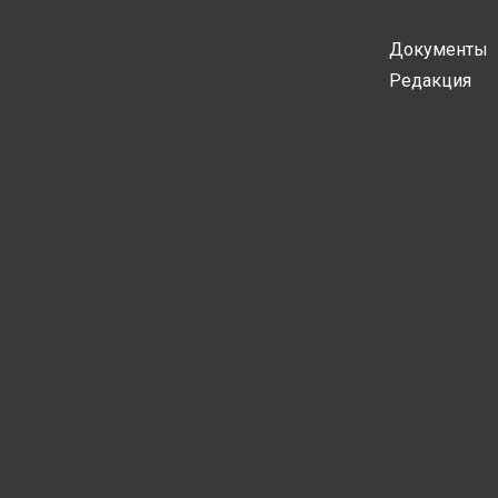
Архив новостей
Документы
АВГУСТ 2026
Редакция
Пн
Вт
Ср
Чт
Пт
Сб
Вс
1
2
3
4
5
6
7
8
9
10
11
12
13
14
15
16
17
18
19
20
21
22
23
24
25
26
27
28
29
30
31
« Июл
другие города 🡒
Погода на 10 дней 🡒