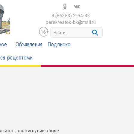
8 (86383) 2-64-33
perekrestok-bk@mail.ru
S
e
a
ное
Объявления
Подписка
r
c
ся рецептами
h
льтаты, достигнутые в ходе