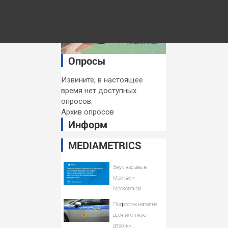
Опросы
Извините, в настоящее
время нет доступных
опросов.
Архив опросов
Информ
MEDIAMETRICS
Звук взрыва в
Москве и
Московской
области 7 августа
Подросток напал на
2026 года: Причины,
десятилетнюю
источник, откуда
девочку,