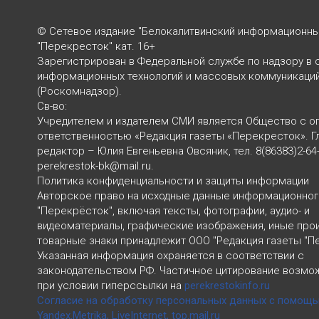
© Сетевое издание "Белокалитвинский информационны
"Перекресток" кат. 16+
Зарегистрирован в Федеральной службе по надзору в 
информационных технологий и массовых коммуникаци
(Роскомнадзор).
Св-во:
Учредителем и издателем СМИ является Общество с о
ответственностью «Редакция газеты «Перекресток». Г
редактор – Юлия Евгеньевна Овсяник, тел. 8(86383)2-64-
perekrestok-bk@mail.ru.
Политика конфиденциальности и защиты информации
Авторское право на исходные данные информационног
"Перекрёсток", включая тексты, фотографии, аудио- и
видеоматериалы, графические изображения, иные про
товарные знаки принадлежит ООО "Редакция газеты "П
Указанная информация охраняется в соответствии с
законодательством РФ. Частичное цитирование возмо
при условии гиперссылки на
perekrestokinfo.ru
Согласие на обработку персональных данных с помощ
Yandex.Metrika, LiveInternet, top.mail.ru