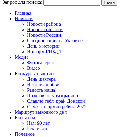
Запрос для поиска:
Главная
Новости
Новости района
Новости области
Новости России
Спецоперация на Украине
День в истории
Информ-ГИБДД
Медиа
Фотогалерея
Видео
Конкурсы и акции
День шахтера
История любви
Радость наша!
Поздравьте мам красиво!
Славлю тебя, край Донской!
Служат в армии ребята 2022
Маршрут выходного дня
Контакты
Нам 90 лет
Реквизиты
Полезное