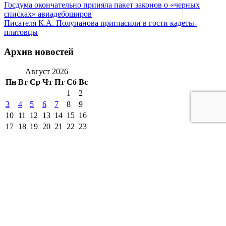
Госдума окончательно приняла пакет законов о «черных
списках» авиадебоширов
Писателя К.А. Полупанова пригласили в гости кадеты-
платовцы
Архив новостей
Август 2026
Пн
Вт
Ср
Чт
Пт
Сб
Вс
1
2
3
4
5
6
7
8
9
10
11
12
13
14
15
16
17
18
19
20
21
22
23
24
25
26
27
28
29
30
31
« Июл
другие города 🡒
Погода на 10 дней 🡒