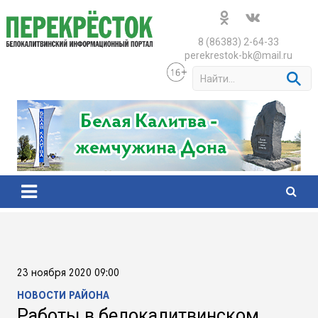
Skip
to
content
8 (86383) 2-64-33
perekrestok-bk@mail.ru
S
e
a
r
c
h
23 ноября 2020 09:00
НОВОСТИ РАЙОНА
Работы в белокалитвинском