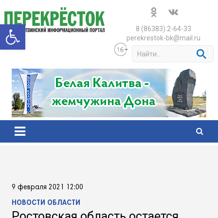
Skip
to
Открыть панель инструменто
content
8 (86383) 2-64-33
perekrestok-bk@mail.ru
S
e
a
r
c
h
9 февраля 2021 12:00
НОВОСТИ ОБЛАСТИ
Ростовская область остается