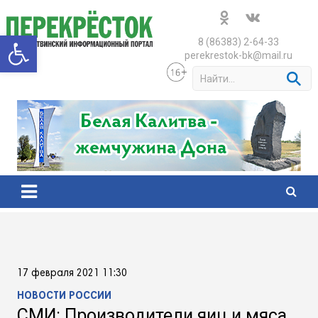
Skip
to
Открыть панель инструменто
content
8 (86383) 2-64-33
perekrestok-bk@mail.ru
S
e
a
r
c
h
17 февраля 2021 11:30
НОВОСТИ РОССИИ
СМИ: Производители яиц и мяса