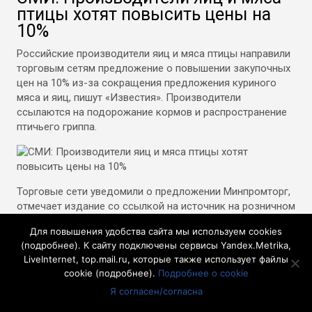
птицы хотят повысить цены на
10%
Российские производители яиц и мяса птицы направили
торговым сетям предложение о повышении закупочных
цен на 10% из-за сокращения предложения куриного
мяса и яиц, пишут «Известия». Производители
ссылаются на подорожание кормов и распространение
птичьего гриппа.
Торговые сети уведомили о предложении Минпромторг,
отмечает издание со ссылкой на источник на розничном
рынке. По словам источника, торговые сети согласны с
Для повышения удобства сайта мы используем cookies
обоснованием для повышения цен, поэтому следует
(
подробнее
). К сайту подключены сервисы Yandex.Metrika,
ждать, что цены на эти продукты в рознице вырастут.
LiveInternet, top.mail.ru, которые также использует файлы
cookie (
подробнее
).
Подробнее о cookie
Как отмечает газета, факт уведомления Минпромторга
со стороны торговых сетей подтвердил председатель
Я согласен/согласна
президиума Ассоциации компаний розничной торговли