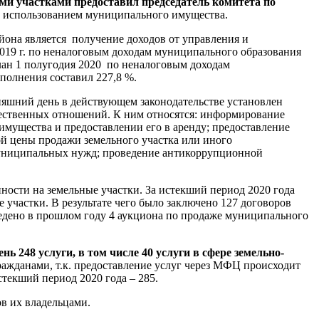
и участками предоставил председатель комитета по
над использованием муниципального имущества.
она является получение доходов от управления и
19 г. по неналоговым доходам муниципального образования
План 1 полугодия 2020 по неналоговым доходам
полнения составил 227,8 %.
няшний день в действующем законодательстве установлен
ественных отношений. К ним относятся: информирование
имущества и предоставлении его в аренду; предоставление
й цены продажи земельного участка или иного
я муниципальных нужд; проведение антикоррупционной
ности на земельные участки. За истекший период 2020 года
 участки. В результате чего было заключено 127 договоров
ведено в прошлом году 4 аукциона по продаже муниципального
 248 услуги, в том числе 40 услуги в сфере земельно-
ражданами, т.к. предоставление услуг через МФЦ происходит
текший период 2020 года – 285.
ов их владельцами.