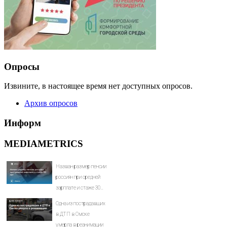
Опросы
Извините, в настоящее время нет доступных опросов.
Архив опросов
Информ
MEDIAMETRICS
Назван размер пенсии
россиян при средней
зарплате и стаже 30
лет
Одна из пострадавших
в ДТП в Омске
умерла в реанимации