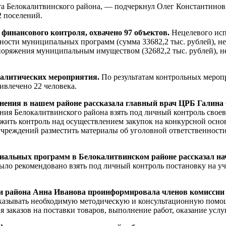
 Белокалитвинского района, — подчеркнул Олег Константинович,
2 поселений.
финансового контроля, охвачено 97 объектов.
Нецелевого ис
ности муниципальных программ (сумма 33682,2 тыс. рублей), н
поряжения муниципальным имуществом (32682,2 тыс. рублей), не
аналитических мероприятия.
По результатам контрольных мероп
ивлечено 22 человека.
анения в нашем районе рассказала главный врач ЦРБ Галина
ения Белокалитвинского района взять под личный контроль сво
жить контроль над осуществлением закупок на конкурсной основ
учреждений разместить материалы об уголовной ответственност
социальных программ в Белокалитвинском районе рассказал
ыло рекомендовано взять под личный контроль постановку на у
района Анна Иванова проинформировала членов комиссии и
казывать необходимую методическую и консультационную помощ
аказов на поставки товаров, выполнение работ, оказание услуг