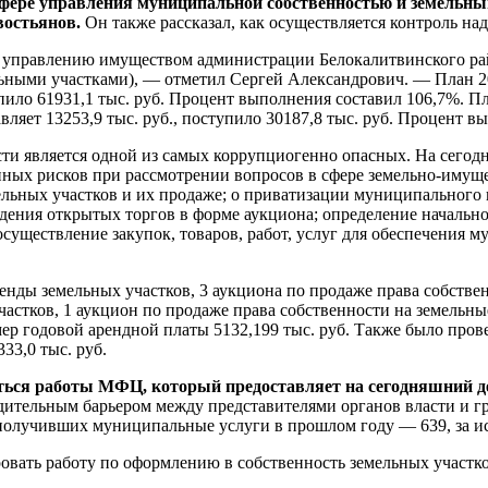
фере управления муниципальной собственностью и земельным
остьянов.
Он также рассказал, как осуществляется контроль 
 управлению имуществом администрации Белокалитвинского рай
ными участками), — отметил Сергей Александрович. — План 20
упило 61931,1 тыс. руб. Процент выполнения составил 106,7%. 
яет 13253,9 тыс. руб., поступило 30187,8 тыс. руб. Процент вы
сти является одной из самых коррупциогенно опасных. На сегод
ных рисков при рассмотрении вопросов в сфере земельно-имущ
льных участков и их продаже; о приватизации муниципального 
дения открытых торгов в форме аукциона; определение начально
осуществление закупок, товаров, работ, услуг для обеспечени
енды земельных участков, 3 аукциона по продаже права собствен
астков, 1 аукцион по продаже права собственности на земельные
мер годовой арендной платы 5132,199 тыс. руб. Также было про
333,0 тыс. руб.
ься работы МФЦ, который предоставляет на сегодняшний день
дительным барьером между представителями органов власти и г
 получивших муниципальные услуги в прошлом году — 639, за ис
ровать работу по оформлению в собственность земельных участк