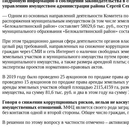
Подробную информацию о соблюдении законодательства в с
управлению имуществом администрации района Сергей Сев
— Одним из основных направлений деятельности Комитета по
распоряжения муниципальным имуществом (в том числе земель
«Белокалитвинский район» составляет 58029,6 тыс. руб., пост
муниципального образования «Белокалитвинский район» составл
При этом традиционно данная сфера деятельности органов вла
целый ряд требований, направленных на снижение коррупцион
граждан через СМИ и сеть Интернет о наличии свободных земе
земельных участков и муниципального имущества путем прове
муниципального имущества, а также размера арендной платы; 
экспертизы проектов нормативно-правовых актов.
В 2019 году было проведено 25 аукционов по продаже права ар
проведено 15 аукционов по продаже права аренды земельных уч
аренды земельных участков общей площадью 2115,4159 га, раз
имущества, на сумму 81,6 тыс. руб. и два в этом году на сумму 
Говоря о снижении коррупционных рисков, нельзя не коснут
имущественных отношений.
МФЦ является своего рода загра
без контактов одной и второй стороны. Общее число граждан,
В решении по этому вопросу в частности отмечено – активизи