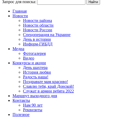
Запрос для поиска:
Главная
Новости
Новости района
Новости области
Новости России
Спецоперация на Украине
День в истории
Информ-ГИБДД
Медиа
Фотогалерея
Видео
Конкурсы и акции
День шахтера
История любви
Радость наша!
Поздравьте мам красиво!
Славлю тебя, край Донской!
Служат в армии ребята 2022
Маршрут выходного дня
Контакты
Нам 90 лет
Реквизиты
Полезное