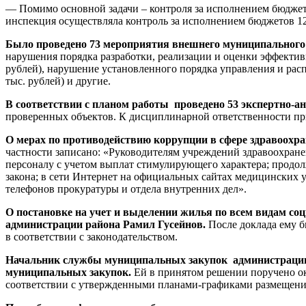
— Помимо основной задачи – контроля за исполнением бюджета
инспекция осуществляла контроль за исполнением бюджетов 1
Было проведено 73 мероприятия внешнего муниципального 
нарушения порядка разработки, реализации и оценки эффектив
рублей), нарушение установленного порядка управления и рас
тыс. рублей) и другие.
В соответствии с планом работы проведено 53 экспертно-
проверенных объектов. К дисциплинарной ответственности пр
О мерах по противодействию коррупции в сфере здравоохр
частности записано: «Руководителям учреждений здравоохран
персоналу с учетом выплат стимулирующего характера; продол
закона; в сети Интернет на официальных сайтах медицинских 
телефонов прокуратуры и отдела внутренних дел».
О постановке на учет и выделении жилья по всем видам 
администрации района Рамил Гусейнов.
После доклада ему б
в соответствии с законодательством.
Начальник службы муниципальных закупок администрации 
муниципальных закупок.
Ей в принятом решении поручено о
соответствии с утвержденными планами-графиками размещения з