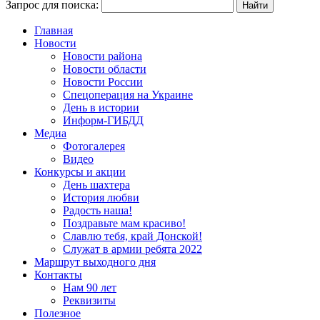
Запрос для поиска:
Главная
Новости
Новости района
Новости области
Новости России
Спецоперация на Украине
День в истории
Информ-ГИБДД
Медиа
Фотогалерея
Видео
Конкурсы и акции
День шахтера
История любви
Радость наша!
Поздравьте мам красиво!
Славлю тебя, край Донской!
Служат в армии ребята 2022
Маршрут выходного дня
Контакты
Нам 90 лет
Реквизиты
Полезное