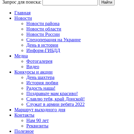
Запрос для поиска:
Главная
Новости
Новости района
Новости области
Новости России
Спецоперация на Украине
День в истории
Информ-ГИБДД
Медиа
Фотогалерея
Видео
Конкурсы и акции
День шахтера
История любви
Радость наша!
Поздравьте мам красиво!
Славлю тебя, край Донской!
Служат в армии ребята 2022
Маршрут выходного дня
Контакты
Нам 90 лет
Реквизиты
Полезное