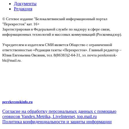
Документы
Редакция
© Сетевое издание "Белокалитвинский информационный портал
"Перекресток" кат. 16+
Зарегистрирован в Федеральной службе по надзору в сфере связи,
информационных технологий и массовых коммуникаций (Роскомнадзор).
Св-во:
Учредителем и издателем СМИ является Общество с ограниченной
ответственностью «Редакция газеты «Перекресток». Главный редактор –
Юлия Евгеньевна Овсяник, тел. 8(86383)2-64-31, эл. почта perekrestok-
bk@mail.ru.
Политика конфиденциальности и защиты информации
Авторское право на исходные данные информационного портала
"Перекрёсток", включая тексты, фотографии, аудио- и видеоматериалы,
графические изображения, иные произведения и товарные знаки
принадлежит ООО "Редакция газеты "Перекрёсток". Указанная информация
охраняется в соответствии с законодательством РФ. Частичное
цитирование возможно только при условии гиперссылки на
perekrestokinfo.ru
Согласие на обработку персональных данных с помощью
сервисов Yandex.Metrika, LiveInternet, top.mail.ru
Политика конфиденциальности и защиты информации