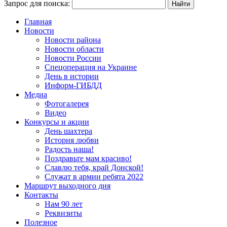
Запрос для поиска:
Главная
Новости
Новости района
Новости области
Новости России
Спецоперация на Украине
День в истории
Информ-ГИБДД
Медиа
Фотогалерея
Видео
Конкурсы и акции
День шахтера
История любви
Радость наша!
Поздравьте мам красиво!
Славлю тебя, край Донской!
Служат в армии ребята 2022
Маршрут выходного дня
Контакты
Нам 90 лет
Реквизиты
Полезное