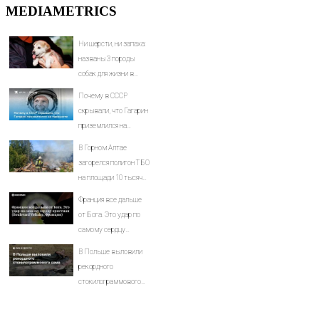
MEDIAMETRICS
Ни шерсти, ни запаха:
названы 3 породы
собак для жизни в
квартирах — всегда
Почему в СССР
чисто и без запаха -
скрывали, что Гагарин
PrimaMedia.ru
приземлился на
парашюте
В Горном Алтае
загорелся полигон ТБО
на площади 10 тысяч
«квадратов»
Франция все дальше
от Бога. Это удар по
самому сердцу
христиан (Boulevard
В Польше выловили
Voltaire, Франция)
рекордного
стокилограммового
сома