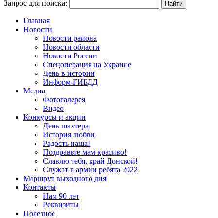
Запрос для поиска:
Главная
Новости
Новости района
Новости области
Новости России
Спецоперация на Украине
День в истории
Информ-ГИБДД
Медиа
Фотогалерея
Видео
Конкурсы и акции
День шахтера
История любви
Радость наша!
Поздравьте мам красиво!
Славлю тебя, край Донской!
Служат в армии ребята 2022
Маршрут выходного дня
Контакты
Нам 90 лет
Реквизиты
Полезное