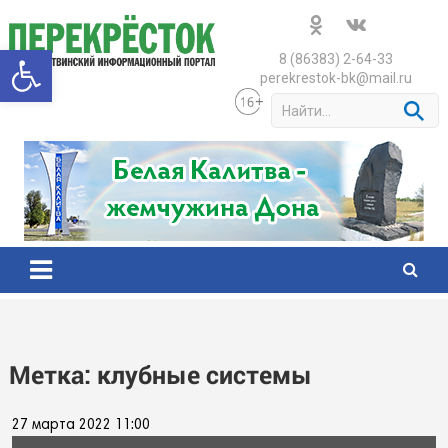
Skip
to
Открыть панель инструменто
content
8 (86383) 2-64-33
perekrestok-bk@mail.ru
S
e
a
r
c
h
Метка:
клубные системы
27 марта 2022 11:00