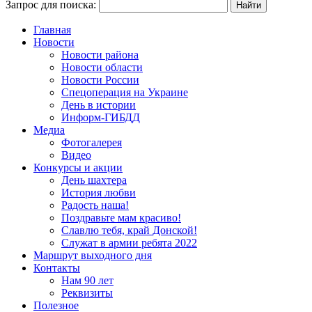
Запрос для поиска:
Главная
Новости
Новости района
Новости области
Новости России
Спецоперация на Украине
День в истории
Информ-ГИБДД
Медиа
Фотогалерея
Видео
Конкурсы и акции
День шахтера
История любви
Радость наша!
Поздравьте мам красиво!
Славлю тебя, край Донской!
Служат в армии ребята 2022
Маршрут выходного дня
Контакты
Нам 90 лет
Реквизиты
Полезное