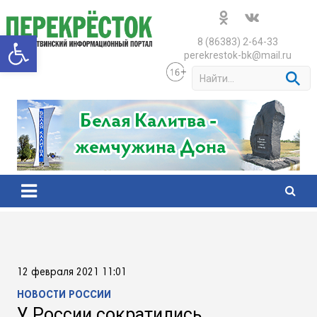
Skip
to
Открыть панель инструменто
content
8 (86383) 2-64-33
perekrestok-bk@mail.ru
S
e
a
r
c
h
12 февраля 2021 11:01
НОВОСТИ РОССИИ
У России сократились