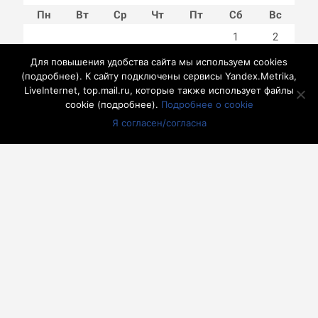
Пн
Вт
Ср
Чт
Пт
Сб
Вс
1
2
3
4
5
6
7
8
9
Для повышения удобства сайта мы используем cookies
10
11
12
13
14
15
16
(
подробнее
). К сайту подключены сервисы Yandex.Metrika,
LiveInternet, top.mail.ru, которые также использует файлы
17
18
19
20
21
22
23
cookie (
подробнее
).
Подробнее о cookie
24
25
26
27
28
29
30
Я согласен/согласна
31
« Июл
другие города 🡒
Погода на 10 дней 🡒