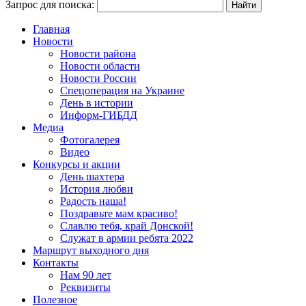
Запрос для поиска:
Главная
Новости
Новости района
Новости области
Новости России
Спецоперация на Украине
День в истории
Информ-ГИБДД
Медиа
Фотогалерея
Видео
Конкурсы и акции
День шахтера
История любви
Радость наша!
Поздравьте мам красиво!
Славлю тебя, край Донской!
Служат в армии ребята 2022
Маршрут выходного дня
Контакты
Нам 90 лет
Реквизиты
Полезное