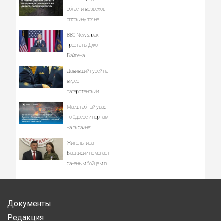
области вездеход
опрокинулся на
дороге, пассажир
BBC News: рак
погиб
простаты Джо
Байдена
распространился на
Давивший гусей на
его кости и органы
видео
татарстанский
прокурор ушел в
Масштабный удар
отставку
по Одессе и портам
09/08/2026 –
на Украине:
Новости
Последние новости,
Жительница
подробности об
Башкирии помогает
ударах России 9
раненым бойцам в
августа 2026 года
госпитале ЛНР
Документы
Редакция