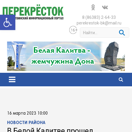
Skip
to
Открыть панель инструменто
content
8 (86383) 2-64-33
perekrestok-bk@mail.ru
S
e
a
r
c
h
16 марта 2023 10:00
НОВОСТИ РАЙОНА
В Белой Калитве прошел