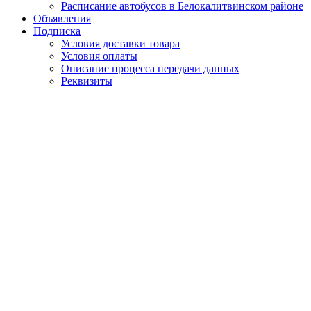
Расписание автобусов в Белокалитвинском районе
Объявления
Подписка
Условия доставки товара
Условия оплаты
Описание процесса передачи данных
Реквизиты
Наши издания
Журнал «Две Сестры»
#85 лет Ростовской области
Культурное наследие и казачьи традиции
Делимся рецептами
18 мая 2018 10:18
Администратор сайта
Новости района
В Белокалитвинском районе 
причинении тяжкого вреда зд
Они подозреваются в совершении преступления, предусмотренн
потерпевшего),
говорится на сайте следственного управления 