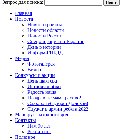
Запрос для поиска:
Главная
Новости
Новости района
Новости области
Новости России
Спецоперация на Украине
День в истории
Информ-ГИБДД
Медиа
Фотогалерея
Видео
Конкурсы и акции
День шахтера
История любви
Радость наша!
Поздравьте мам красиво!
Славлю тебя, край Донской!
Служат в армии ребята 2022
Маршрут выходного дня
Контакты
Нам 90 лет
Реквизиты
Полезное