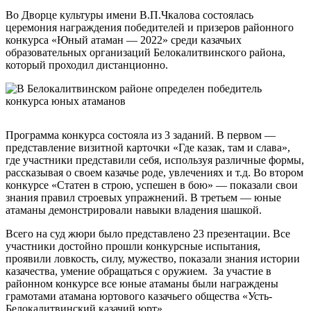
Во Дворце культуры имени В.П.Чкалова состоялась
церемония награждения победителей и призеров районного
конкурса «Юный атаман — 2022» среди казачьих
образовательных организаций Белокалитвинского района,
который проходил дистанционно.
Программа конкурса состояла из 3 заданий. В первом —
представление визитной карточки «Где казак, там и слава»,
где участники представили себя, используя различные формы,
рассказывая о своем казачье роде, увлечениях и т.д. Во втором
конкурсе «Статен в строю, успешен в бою» — показали свои
знания правил строевых упражнений. В третьем — юные
атаманы демонстрировали навыки владения шашкой.
Всего на суд жюри было представлено 23 презентации. Все
участники достойно прошли конкурсные испытания,
проявили ловкость, силу, мужество, показали знания истории
казачества, умение обращаться с оружием. За участие в
районном конкурсе все юные атаманы были награждены
грамотами атамана юртового казачьего общества «Усть-
Белокалитвинский казачий юрт».