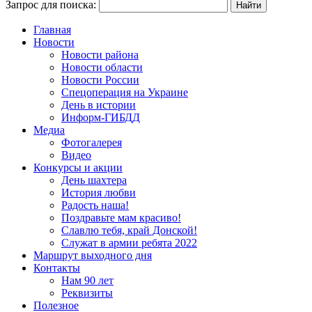
Запрос для поиска:
Главная
Новости
Новости района
Новости области
Новости России
Спецоперация на Украине
День в истории
Информ-ГИБДД
Медиа
Фотогалерея
Видео
Конкурсы и акции
День шахтера
История любви
Радость наша!
Поздравьте мам красиво!
Славлю тебя, край Донской!
Служат в армии ребята 2022
Маршрут выходного дня
Контакты
Нам 90 лет
Реквизиты
Полезное