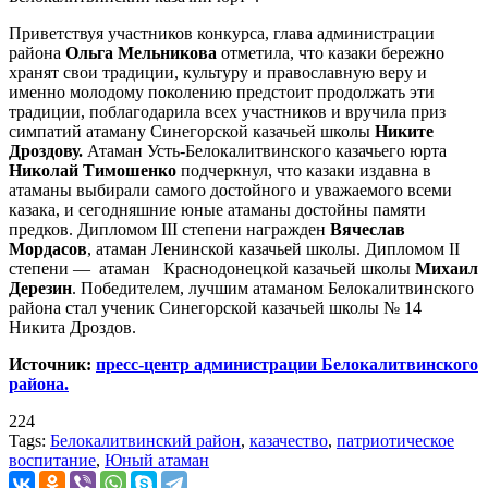
Приветствуя участников конкурса, глава администрации
района
Ольга Мельникова
отметила, что казаки бережно
хранят свои традиции, культуру и православную веру и
именно молодому поколению предстоит продолжать эти
традиции, поблагодарила всех участников и вручила приз
симпатий атаману Синегорской казачьей школы
Никите
Дроздову.
Атаман Усть-Белокалитвинского казачьего юрта
Николай Тимошенко
подчеркнул, что казаки издавна в
атаманы выбирали самого достойного и уважаемого всеми
казака, и сегодняшние юные атаманы достойны памяти
предков. Дипломом III степени награжден
Вячеслав
Мордасов
, атаман Ленинской казачьей школы. Дипломом II
степени — атаман Краснодонецкой казачьей школы
Михаил
Дерезин
. Победителем, лучшим атаманом Белокалитвинского
района стал ученик Синегорской казачьей школы № 14
Никита Дроздов.
Источник:
пресс-центр администрации Белокалитвинского
района.
224
Tags:
Белокалитвинский район
,
казачество
,
патриотическое
воспитание
,
Юный атаман