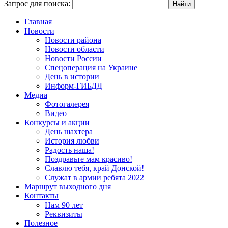
Запрос для поиска:
Главная
Новости
Новости района
Новости области
Новости России
Спецоперация на Украине
День в истории
Информ-ГИБДД
Медиа
Фотогалерея
Видео
Конкурсы и акции
День шахтера
История любви
Радость наша!
Поздравьте мам красиво!
Славлю тебя, край Донской!
Служат в армии ребята 2022
Маршрут выходного дня
Контакты
Нам 90 лет
Реквизиты
Полезное