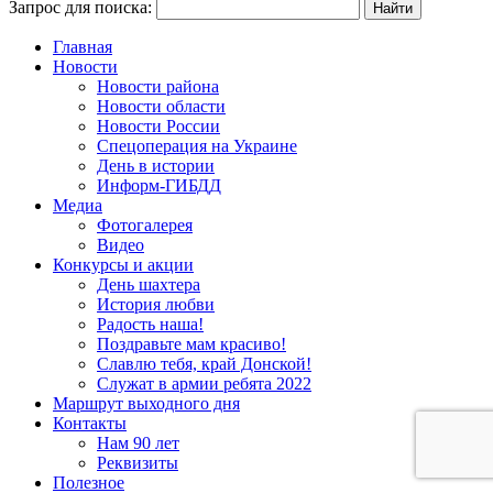
Запрос для поиска:
Главная
Новости
Новости района
Новости области
Новости России
Спецоперация на Украине
День в истории
Информ-ГИБДД
Медиа
Фотогалерея
Видео
Конкурсы и акции
День шахтера
История любви
Радость наша!
Поздравьте мам красиво!
Славлю тебя, край Донской!
Служат в армии ребята 2022
Маршрут выходного дня
Контакты
Нам 90 лет
Реквизиты
Полезное