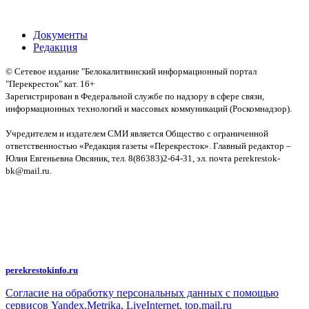
операции
Документы
Редакция
© Сетевое издание "Белокалитвинский информационный портал
"Перекресток" кат. 16+
Зарегистрирован в Федеральной службе по надзору в сфере связи,
информационных технологий и массовых коммуникаций (Роскомнадзор).
Св-во:
Учредителем и издателем СМИ является Общество с ограниченной
ответственностью «Редакция газеты «Перекресток». Главный редактор –
Юлия Евгеньевна Овсяник, тел. 8(86383)2-64-31, эл. почта perekrestok-
bk@mail.ru.
Политика конфиденциальности и защиты информации
Авторское право на исходные данные информационного портала
"Перекрёсток", включая тексты, фотографии, аудио- и видеоматериалы,
графические изображения, иные произведения и товарные знаки
принадлежит ООО "Редакция газеты "Перекрёсток". Указанная информация
охраняется в соответствии с законодательством РФ. Частичное
цитирование возможно только при условии гиперссылки на
perekrestokinfo.ru
Согласие на обработку персональных данных с помощью
сервисов Yandex.Metrika, LiveInternet, top.mail.ru