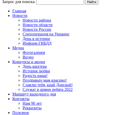
Запрос для поиска:
Главная
Новости
Новости района
Новости области
Новости России
Спецоперация на Украине
День в истории
Информ-ГИБДД
Медиа
Фотогалерея
Видео
Конкурсы и акции
День шахтера
История любви
Радость наша!
Поздравьте мам красиво!
Славлю тебя, край Донской!
Служат в армии ребята 2022
Маршрут выходного дня
Контакты
Нам 90 лет
Реквизиты
Полезное