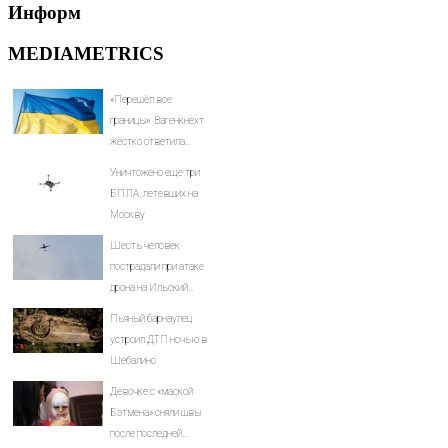
Информ
MEDIAMETRICS
«Перешёл все
границы»: Вагенкнехт
жёстко ответила
послу Украины
Уничтожено еще три
БПЛА, летевших на
Москву
Шесть человек
пострадали при атаке
дрона на Ильский
НПЗ
Пьяный барнаулец
устроил ДТП ночью в
Шебалино
Девочке с «маской
Бэтмена» сняли швы
после последней