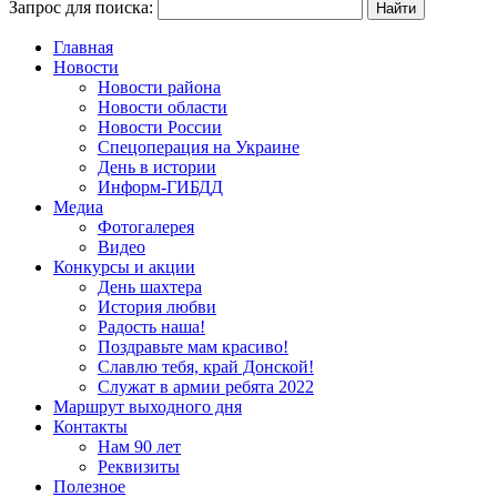
Запрос для поиска:
Главная
Новости
Новости района
Новости области
Новости России
Спецоперация на Украине
День в истории
Информ-ГИБДД
Медиа
Фотогалерея
Видео
Конкурсы и акции
День шахтера
История любви
Радость наша!
Поздравьте мам красиво!
Славлю тебя, край Донской!
Служат в армии ребята 2022
Маршрут выходного дня
Контакты
Нам 90 лет
Реквизиты
Полезное