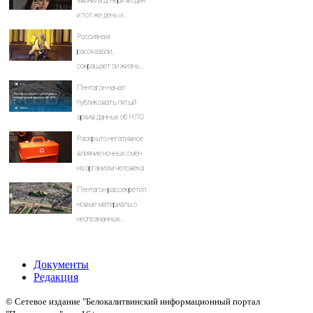
звонила дочери в один
и тот же день и
молчала — причина
Россиянам
раскрылась слишком
рассказали,
поздно: история одной
сокращает ли жизнь
семьи
ночная работа
Пентагон начал
публиковать пятый
архив данных об НЛО
Раскрыто негативное
влияние ночных смен
на организм человека
Пентагон рассекретил
новые материалы о
неопознанных
аномальных явлениях
Документы
Редакция
© Сетевое издание "Белокалитвинский информационный портал