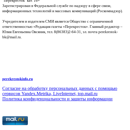
"Перекресток" кат. 16+
Зарегистрирован в Федеральной службе по надзору в сфере связи,
информационных технологий и массовых коммуникаций (Роскомнадзор).
Св-во:
Учредителем и издателем СМИ является Общество с ограниченной
ответственностью «Редакция газеты «Перекресток». Главный редактор –
Юлия Евгеньевна Овсяник, тел. 8(86383)2-64-31, эл. почта perekrestok-
bk@mail.ru.
Политика конфиденциальности и защиты информации
Авторское право на исходные данные информационного портала
"Перекрёсток", включая тексты, фотографии, аудио- и видеоматериалы,
графические изображения, иные произведения и товарные знаки
принадлежит ООО "Редакция газеты "Перекрёсток". Указанная информация
охраняется в соответствии с законодательством РФ. Частичное
цитирование возможно только при условии гиперссылки на
perekrestokinfo.ru
Согласие на обработку персональных данных с помощью
сервисов Yandex.Metrika, LiveInternet, top.mail.ru
Политика конфиденциальности и защиты информации