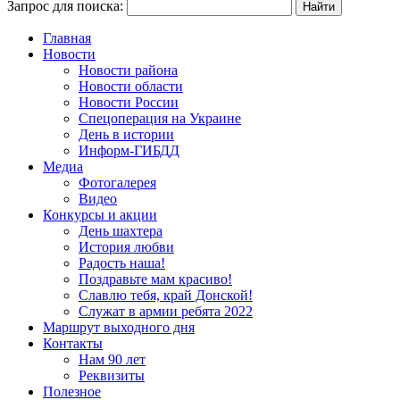
Запрос для поиска:
Главная
Новости
Новости района
Новости области
Новости России
Спецоперация на Украине
День в истории
Информ-ГИБДД
Медиа
Фотогалерея
Видео
Конкурсы и акции
День шахтера
История любви
Радость наша!
Поздравьте мам красиво!
Славлю тебя, край Донской!
Служат в армии ребята 2022
Маршрут выходного дня
Контакты
Нам 90 лет
Реквизиты
Полезное