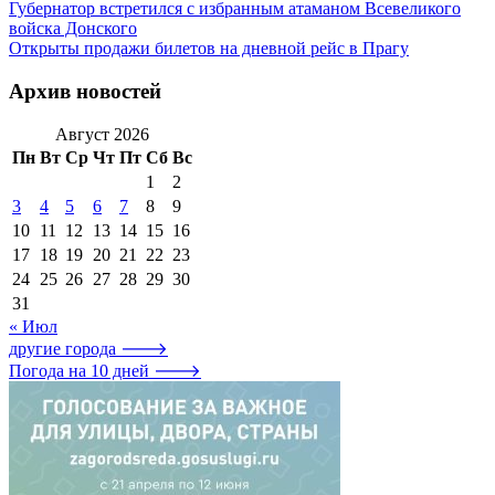
Губернатор встретился с избранным атаманом Всевеликого
войска Донского
Открыты продажи билетов на дневной рейс в Прагу
Архив новостей
Август 2026
Пн
Вт
Ср
Чт
Пт
Сб
Вс
1
2
3
4
5
6
7
8
9
10
11
12
13
14
15
16
17
18
19
20
21
22
23
24
25
26
27
28
29
30
31
« Июл
другие города 🡒
Погода на 10 дней 🡒