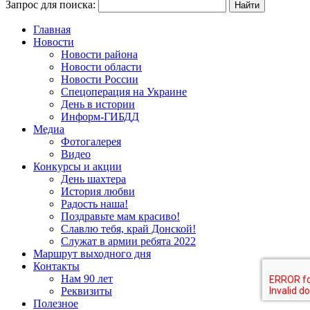
Запрос для поиска:
Главная
Новости
Новости района
Новости области
Новости России
Спецоперация на Украине
День в истории
Информ-ГИБДД
Медиа
Фотогалерея
Видео
Конкурсы и акции
День шахтера
История любви
Радость наша!
Поздравьте мам красиво!
Славлю тебя, край Донской!
Служат в армии ребята 2022
Маршрут выходного дня
Контакты
Нам 90 лет
Реквизиты
Полезное