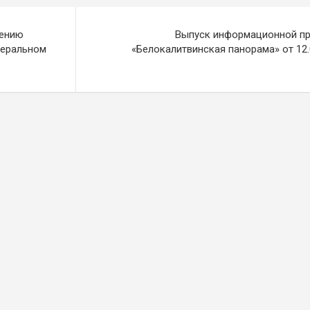
жению
Выпуск информационной п
деральном
«Белокалитвинская панорама» от 12.0