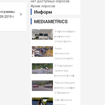
нет доступных опросов.
Архив опросов
Информ
рограммы
9.2019 г.
MEDIAMETRICS
В Карелии набирают
резервистов в
огневые группы
(ФОТО)
Режим
«Беспилотной
опасности» ввели в
Башкирии 6 августа
В Петрозаводске
самокатчица
рухнула на тротуар
(ВИДЕО)
Ребенок и женщина
разбились в аварии
в Приладожье
Мэр Хиросимы в
годовщину