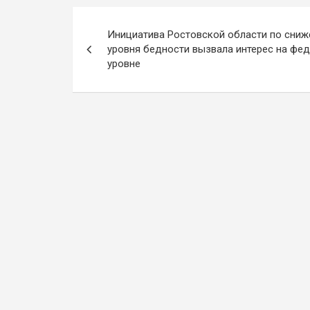
Навигация
Инициатива Ростовской области по сни
по
уровня бедности вызвала интерес на фе
уровне
записям