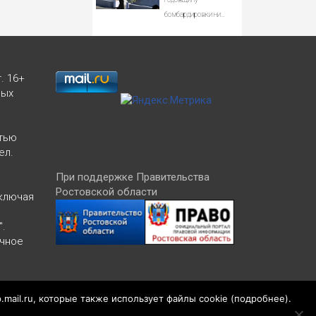
бомбардировки ни
разу не упомянул
США в речи
. 16+
ных
тью
ел.
При поддержке Правительства
Ростовской области
включая
".
ичное
Версия 1.2
p.mail.ru, которые также использует файлы cookie (
подробнее
).