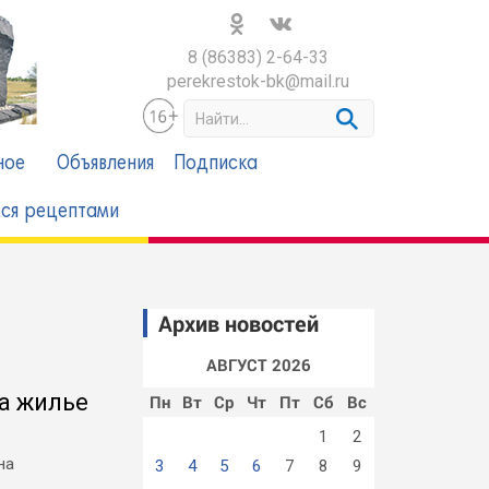
8 (86383) 2-64-33
perekrestok-bk@mail.ru
S
e
a
ное
Объявления
Подписка
r
c
ся рецептами
h
Архив новостей
АВГУСТ 2026
а жилье
Пн
Вт
Ср
Чт
Пт
Сб
Вс
1
2
на
3
4
5
6
7
8
9