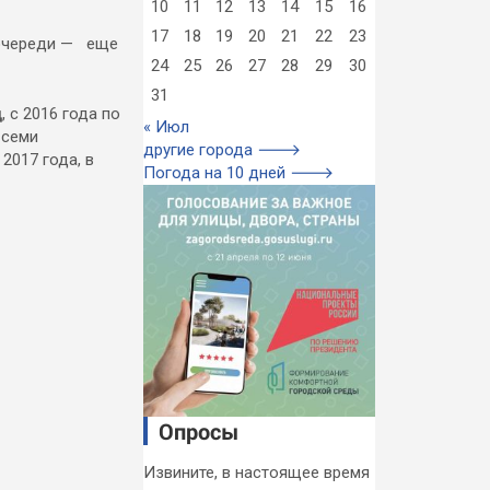
10
11
12
13
14
15
16
17
18
19
20
21
22
23
 очереди — еще
24
25
26
27
28
29
30
31
ц
, с 2016 года по
« Июл
 семи
другие города 🡒
2017 года, в
Погода на 10 дней 🡒
Опросы
Извините, в настоящее время