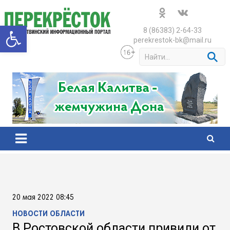
Skip
to
Открыть панель инструменто
content
8 (86383) 2-64-33
perekrestok-bk@mail.ru
S
e
a
r
c
h
20 мая 2022 08:45
НОВОСТИ ОБЛАСТИ
В Ростовской области привили от