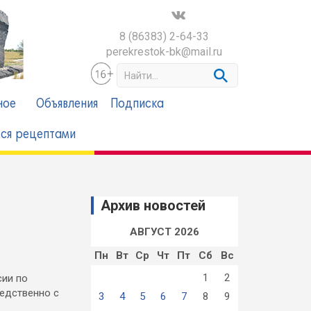
8 (86383) 2-64-33
perekrestok-bk@mail.ru
S
e
a
ное
Объявления
Подписка
r
c
ся рецептами
h
Архив новостей
АВГУСТ 2026
Пн
Вт
Ср
Чт
Пт
Сб
Вс
1
2
сии по
едственно с
3
4
5
6
7
8
9