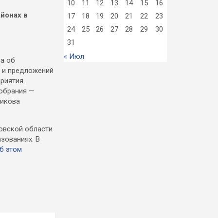
10
11
12
13
14
15
16
йонах в
17
18
19
20
21
22
23
24
25
26
27
28
29
30
31
« Июл
са об
й и предложений
риятия.
Собрания —
никова
товской области
зованиях. В
б этом