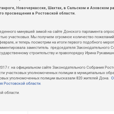
анроге, Новочеркасске, Шахтах, в Сальском и Азовском ра
го просвещения в Ростовской области.
веденного минувшей зимой на сайте Донского парламента опро
стью участковых. Мы получили огромное количество пожелани
феврале, и теперь посмотрим на итоги первого подобного мероп
комментировала заместитель председателя Законодательного 
осударственному строительству и правопорядку Ирина Рукавиш
я 2017 г. на официальном сайте Законодательного Собрания Рос
сти участковых уполномоченных полиции в муниципальных обра
тковых уполномоченных полиции высказали 820 жителей Дона.
О
я Ростовской области.
й области.