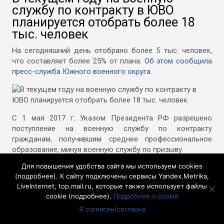
службу по контракту в ЮВО
планируется отобрать более 18
тыс. человек
На сегодняшний день отобрано более 5 тыс. человек,
что составляет более 25% от плана.
Об этом сообщила
пресс-служба Южного военного округа.
С 1 мая 2017 г. Указом Президента РФ разрешено
поступление на военную службу по контракту
гражданам, получившим среднее профессиональное
образование, минуя военную службу по призыву.
Для повышения удобства сайта мы используем cookies
Сейчас самыми востребованными в войсках ЮВО
(
подробнее
). К сайту подключены сервисы Yandex.Metrika,
являются специалисты связи, по ремонту
LiveInternet, top.mail.ru, которые также использует файлы
автомобильной и бронетанковой техники, водители
cookie (
подробнее
).
Подробнее о cookie
категории С, Д и Е, механики-водители, крановщики,
экскаваторщики и др. Именно такие должности
Я согласен/согласна
планируется комплектовать кандидатами, имеющими