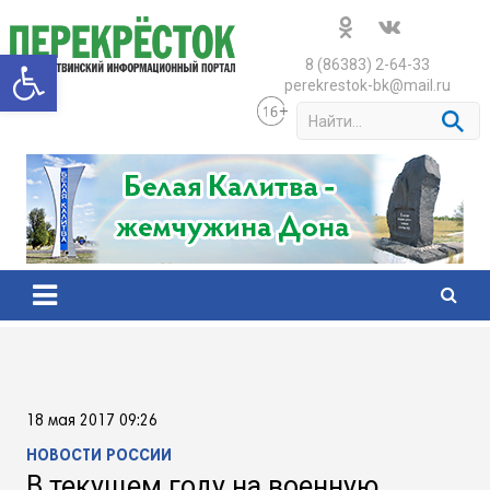
Skip
to
Открыть панель инструменто
content
8 (86383) 2-64-33
perekrestok-bk@mail.ru
S
e
a
r
c
h
18 мая 2017 09:26
НОВОСТИ РОССИИ
В текущем году на военную