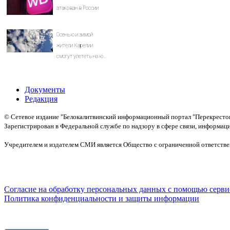
вызов «гнилому шоу-
атакован в России
бизу»
Осенью и зимой
жители Карелии
смогут улететь на юг
России
Документы
Редакция
© Сетевое издание "Белокалитвинский информационный портал "Перекресток
Зарегистрирован в Федеральной службе по надзору в сфере связи, информац
Св-во:
Учредителем и издателем СМИ является Общество с ограниченной ответственн
Политика конфиденциальности и защиты информации
Авторское право на исходные данные информационного портала "Перекрёсток
газеты "Перекрёсток". Указанная информация охраняется в соответствии с 
Согласие на обработку персональных данных с помощью сервисов 
Политика конфиденциальности и защиты информации