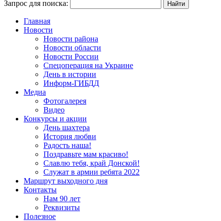
Запрос для поиска:
Главная
Новости
Новости района
Новости области
Новости России
Спецоперация на Украине
День в истории
Информ-ГИБДД
Медиа
Фотогалерея
Видео
Конкурсы и акции
День шахтера
История любви
Радость наша!
Поздравьте мам красиво!
Славлю тебя, край Донской!
Служат в армии ребята 2022
Маршрут выходного дня
Контакты
Нам 90 лет
Реквизиты
Полезное