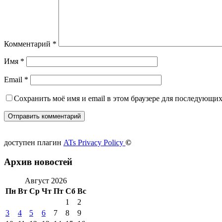
Комментарий
*
Имя
*
Email
*
Сохранить моё имя и email в этом браузере для последующи
доступен плагин
ATs Privacy Policy
©
Архив новостей
Август 2026
Пн
Вт
Ср
Чт
Пт
Сб
Вс
1
2
3
4
5
6
7
8
9