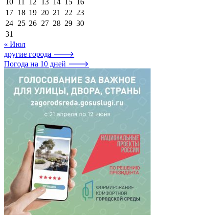
10
11
12
13
14
15
16
17
18
19
20
21
22
23
24
25
26
27
28
29
30
31
« Июл
другие города 🡒
Погода на 10 дней 🡒