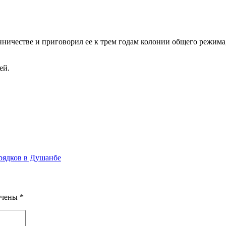
честве и приговорил ее к трем годам колонии общего режима, 
ей.
рядков в Душанбе
ечены
*