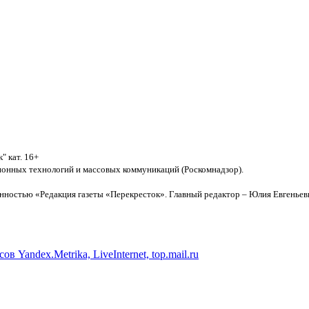
" кат. 16+
ионных технологий и массовых коммуникаций (Роскомнадзор).
остью «Редакция газеты «Перекресток». Главный редактор – Юлия Евгеньевна О
", включая тексты, фотографии, аудио- и видеоматериалы, графические изоб
законодательством РФ. Частичное цитирование возможно только при условии ги
Yandex.Metrika, LiveInternet, top.mail.ru