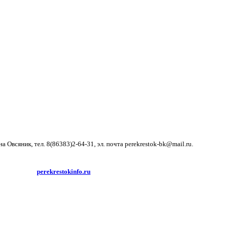
всяник, тел. 8(86383)2-64-31, эл. почта perekrestok-bk@mail.ru.
ражения, иные произведения и товарные знаки принадлежит ООО "Редакция
перссылки на
perekrestokinfo.ru