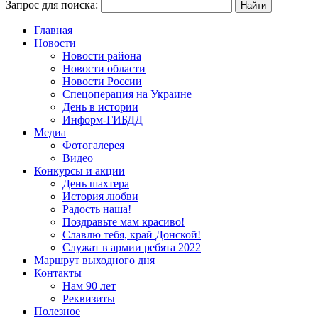
Запрос для поиска:
Главная
Новости
Новости района
Новости области
Новости России
Спецоперация на Украине
День в истории
Информ-ГИБДД
Медиа
Фотогалерея
Видео
Конкурсы и акции
День шахтера
История любви
Радость наша!
Поздравьте мам красиво!
Славлю тебя, край Донской!
Служат в армии ребята 2022
Маршрут выходного дня
Контакты
Нам 90 лет
Реквизиты
Полезное