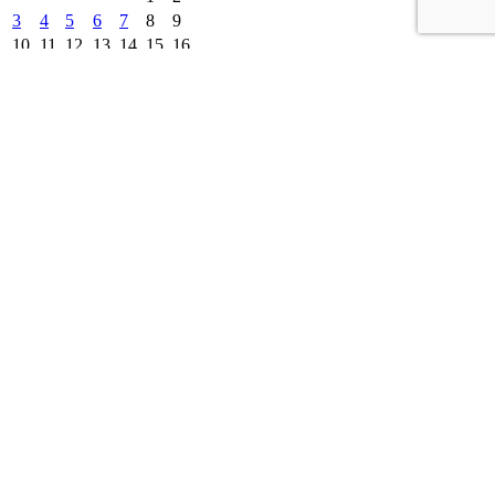
3
4
5
6
7
8
9
10
11
12
13
14
15
16
17
18
19
20
21
22
23
24
25
26
27
28
29
30
31
« Июл
другие города 🡒
Погода на 10 дней 🡒