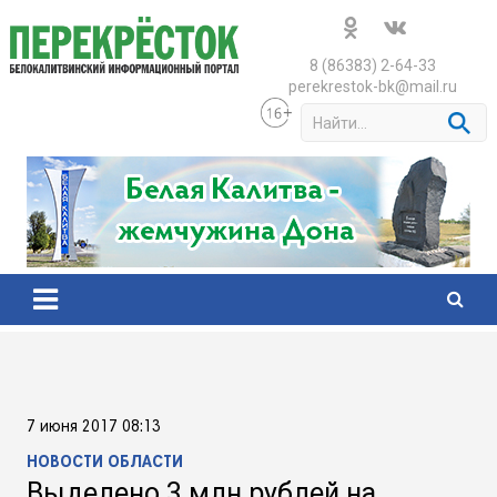
Skip
to
content
8 (86383) 2-64-33
perekrestok-bk@mail.ru
S
e
a
r
c
h
7 июня 2017 08:13
НОВОСТИ ОБЛАСТИ
Выделено 3 млн рублей на