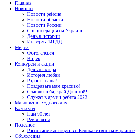
Запрос для поиска:
Главная
Новости
Новости района
Новости области
Новости России
Спецоперация на Украине
День в истории
Информ-ГИБДД
Медиа
Фотогалерея
Видео
Конкурсы и акции
День шахтера
История любви
Радость наша!
Поздравьте мам красиво!
Славлю тебя, край Донской!
Служат в армии ребята 2022
Маршрут выходного дня
Контакты
Нам 90 лет
Реквизиты
Полезное