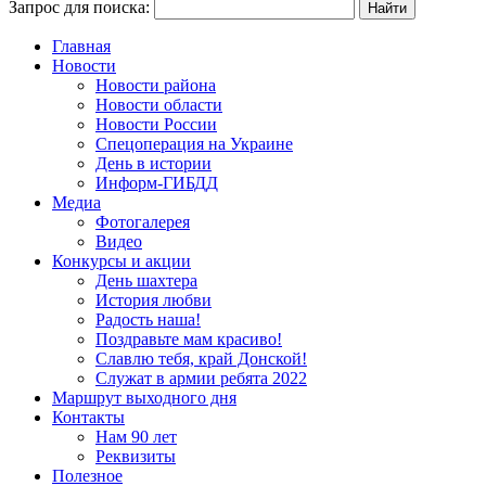
Запрос для поиска:
Главная
Новости
Новости района
Новости области
Новости России
Спецоперация на Украине
День в истории
Информ-ГИБДД
Медиа
Фотогалерея
Видео
Конкурсы и акции
День шахтера
История любви
Радость наша!
Поздравьте мам красиво!
Славлю тебя, край Донской!
Служат в армии ребята 2022
Маршрут выходного дня
Контакты
Нам 90 лет
Реквизиты
Полезное