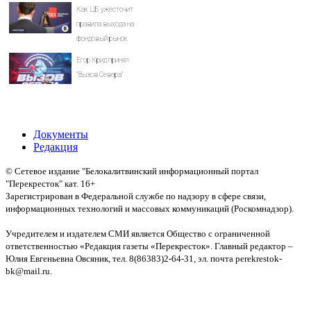
Как ЦБ ужесточит
правила выхода на
фондовый рынок
Егор Крид принял
"Вызов Севера"
Документы
Редакция
© Сетевое издание "Белокалитвинский информационный портал
"Перекресток" кат. 16+
Зарегистрирован в Федеральной службе по надзору в сфере связи,
информационных технологий и массовых коммуникаций (Роскомнадзор).
Св-во:
Учредителем и издателем СМИ является Общество с ограниченной
ответственностью «Редакция газеты «Перекресток». Главный редактор –
Юлия Евгеньевна Овсяник, тел. 8(86383)2-64-31, эл. почта perekrestok-
bk@mail.ru.
Политика конфиденциальности и защиты информации
Авторское право на исходные данные информационного портала
"Перекрёсток", включая тексты, фотографии, аудио- и видеоматериалы,