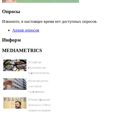
Опросы
Извините, в настоящее время нет доступных опросов.
Архив опросов
Информ
MEDIAMETRICS
В Соцфонде
рассказали, как
выросла пенсия за
пять лет - Новости на
В Благовещенске
Вести.ru
участников
госпрограммы
арендного жилья не
В Киеве обращение
заселили в квартиры
Зеленского о Patriot
в обещанную дату
назвали «комедией»
(ФОТО)