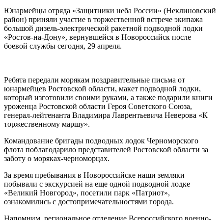
Юнармейцы отряда «Защитники неба России» (Неклиновский
район) приняли участие в торжественной встрече экипажа
большой дизель-электрической ракетной подводной лодки
«Ростов-на-Дону», вернувшейся в Новороссийск после
боевой службы сегодня, 29 апреля.
Ребята передали морякам поздравительные письма от
юнармейцев Ростовской области, макет подводной лодки,
который изготовили своими руками, а также подарили книги
уроженца Ростовской области Героя Советского Союза,
генерал-лейтенанта Владимира Лаврентьевича Неверова «К
торжественному маршу».
Командование бригады подводных лодок Черноморского
флота поблагодарило представителей Ростовской области за
заботу о моряках-черноморцах.
За время пребывания в Новороссийске наши земляки
побывали с экскурсией на еще одной подводной лодке
«Великий Новгород», посетили парк «Патриот»,
ознакомились с достопримечательностями города.
Напомним, региональное отделение Всероссийского военно-