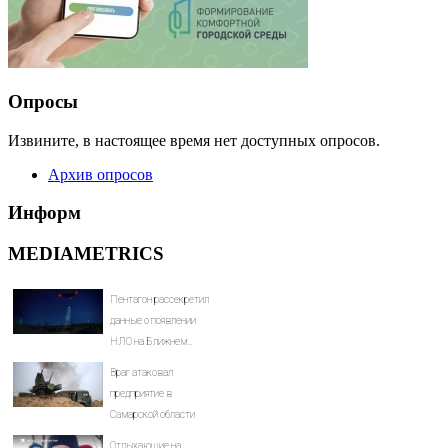
Опросы
Извините, в настоящее время нет доступных опросов.
Архив опросов
Информ
MEDIAMETRICS
Пентагон рассекретил
данные о появлении
НЛО на Ближнем
Востоке
Враг атаковал
предприятие в
Самарской области
Отдыхающие на