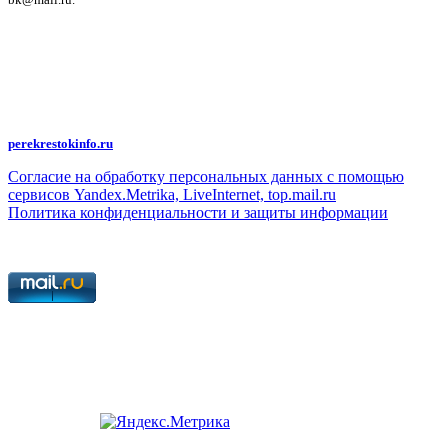
Политика конфиденциальности и защиты информации
Авторское право на исходные данные информационного портала
"Перекрёсток", включая тексты, фотографии, аудио- и видеоматериалы,
графические изображения, иные произведения и товарные знаки
принадлежит ООО "Редакция газеты "Перекрёсток". Указанная информация
охраняется в соответствии с законодательством РФ. Частичное
цитирование возможно только при условии гиперссылки на
perekrestokinfo.ru
Согласие на обработку персональных данных с помощью
сервисов Yandex.Metrika, LiveInternet, top.mail.ru
Политика конфиденциальности и защиты информации