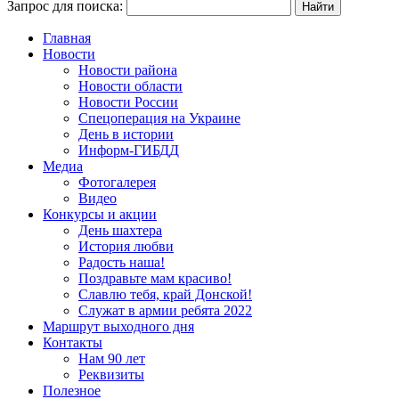
Запрос для поиска:
Главная
Новости
Новости района
Новости области
Новости России
Спецоперация на Украине
День в истории
Информ-ГИБДД
Медиа
Фотогалерея
Видео
Конкурсы и акции
День шахтера
История любви
Радость наша!
Поздравьте мам красиво!
Славлю тебя, край Донской!
Служат в армии ребята 2022
Маршрут выходного дня
Контакты
Нам 90 лет
Реквизиты
Полезное