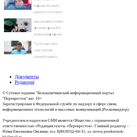
гидроциклах нашли
одинокого испуганного
мальчика на лодке: он
Два человека погибли
рассказал, что его
при атаке дрона ВСУ
папа нырнул и пропал
на многоквартирный
дом в Крыму
После новостей о
сыне Соболев
отказался давать
интервью
журналистам
Документы
Редакция
© Сетевое издание "Белокалитвинский информационный портал
"Перекресток" кат. 16+
Зарегистрирован в Федеральной службе по надзору в сфере связи,
информационных технологий и массовых коммуникаций (Роскомнадзор).
Св-во:
Учредителем и издателем СМИ является Общество с ограниченной
ответственностью «Редакция газеты «Перекресток». Главный редактор –
Юлия Евгеньевна Овсяник, тел. 8(86383)2-64-31, эл. почта perekrestok-
bk@mail.ru.