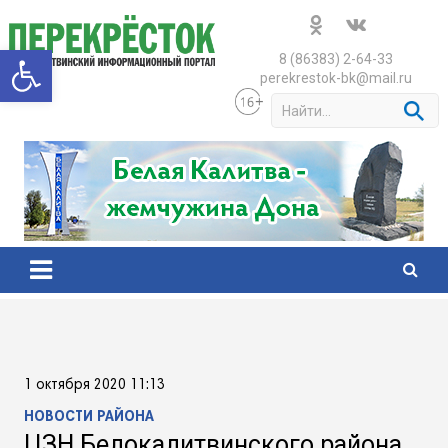
Skip
to
Открыть панель инструменто
content
8 (86383) 2-64-33
perekrestok-bk@mail.ru
S
e
a
r
c
h
1 октября 2020 11:13
НОВОСТИ РАЙОНА
ЦЗН Белокалитвинского района