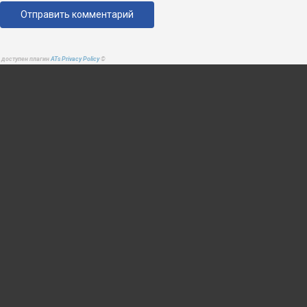
доступен плагин
ATs Privacy Policy
©
Архив новостей
АВГУСТ 2026
Пн
Вт
Ср
Чт
Пт
Сб
Вс
1
2
3
4
5
6
7
8
9
10
11
12
13
14
15
16
17
18
19
20
21
22
23
24
25
26
27
28
29
30
31
« Июл
другие города 🡒
Погода на 10 дней 🡒