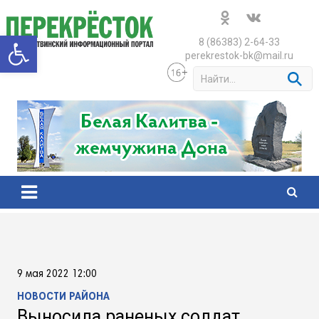
Skip
to
Открыть панель инструменто
content
8 (86383) 2-64-33
perekrestok-bk@mail.ru
S
e
a
r
c
h
9 мая 2022 12:00
НОВОСТИ РАЙОНА
Выносила раненых солдат