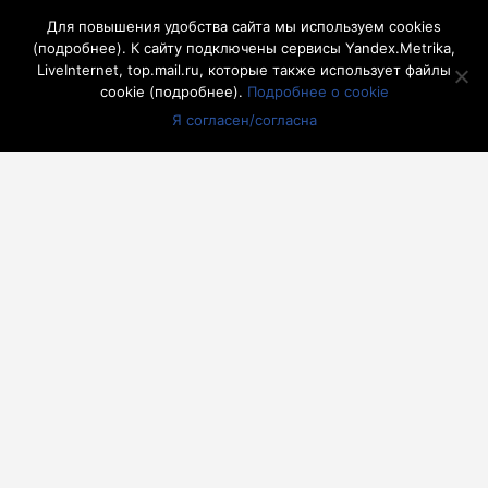
3
4
5
6
7
8
9
Для повышения удобства сайта мы используем cookies
10
11
12
13
14
15
16
(
подробнее
). К сайту подключены сервисы Yandex.Metrika,
LiveInternet, top.mail.ru, которые также использует файлы
17
18
19
20
21
22
23
cookie (
подробнее
).
Подробнее о cookie
24
25
26
27
28
29
30
Я согласен/согласна
31
« Июл
другие города 🡒
Погода на 10 дней 🡒