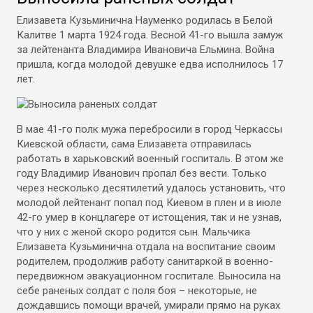
Елизавета Кузьминична Науменко родилась в Белой
Калитве 1 марта 1924 года. Весной 41-го вышла замуж
за лейтенанта Владимира Ивановича Ельмина. Война
пришла, когда молодой девушке едва исполнилось 17
лет.
В мае 41-го полк мужа перебросили в город Черкассы
Киевской области, сама Елизавета отправилась
работать в харьковский военный госпиталь. В этом же
году Владимир Иванович пропал без вести. Только
через несколько десятилетий удалось установить, что
молодой лейтенант попал под Киевом в плен и в июле
42-го умер в концлагере от истощения, так и не узнав,
что у них с женой скоро родится сын. Мальчика
Елизавета Кузьминична отдала на воспитание своим
родителем, продолжив работу санитаркой в военно-
передвижном эвакуационном госпитале. Выносила на
себе раненых солдат с поля боя – некоторые, не
дождавшись помощи врачей, умирали прямо на руках