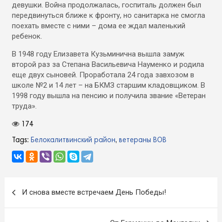
девушки. Война продолжалась, госпиталь должен был
передвинуться ближе к фронту, но санитарка не смогла
поехать вместе с ними – дома ее ждал маленький
ребенок.
В 1948 году Елизавета Кузьминична вышла замуж
второй раз за Степана Васильевича Науменко и родила
еще двух сыновей. Проработала 24 года завхозом в
школе №2 и 14 лет – на БКМЗ старшим кладовщиком. В
1998 году вышла на пенсию и получила звание «Ветеран
труда».
174
Tags:
Белокалитвинский район
,
ветераны ВОВ
Навигация
И снова вместе встречаем День Победы!
по
записям